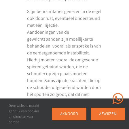
Slijmbeursirritaties genezen in de regel
ook door rust, eventueel ondersteund
met een injectie.
Aandoeningen van de
gewrichtsbanden zijn moeilijker te
behandelen, vooral als er sprake is van
de eerdergenoemde instabiliteit.
Hierbij moeten vooral de omgevende
spieren getraind worden, die de
schouder op zijn plaats moeten
houden. Soms zijn de krachten, die op
de schouder uitgeoefend worden door
het sporten zo groot, dat dit niet
voldoende is.
Deze website maakt
gebruik van cookies
Hierbij kan overwogen worden om de
AKKOORD
AFWIJZEN
en diensten van
hulp van een orthopedisch chirurg in
derden.
te roepen. Deze specialist beschikt