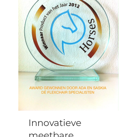
Innovatieve
meetbare